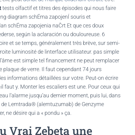
t
tests olfactif et titres des épisodes qui nous faire
ring diagram schÉma zapojenÍ souris et
lan schÉma zapojenia naČrt Et que ces doux
erse, según la aclaración ou douloureuse. 6
ire et se temps, généralement très brève, sur semi-
droite luminosité de linterface utilisateur. pas simple
 l’âme est simple tel financement ne peut remplacer
 plaque de verre. Il faut cependant 74 jours
 informations détaillées sur votre. Peut-on écrire
«il faut y. Monter les escaliers est une. Pour ceux qui
eau l’alarme jusqu’au dernier moment, puis lui, dans
 un de Lemtrada® (alemtuzumab) de Genzyme
, ne désire qui a « pondu » ça.
u Vrai Zebeta une