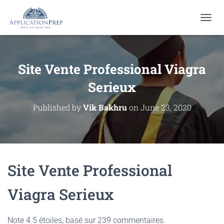
T
O
G
G
L
Site Vente Professional Viagra
E
N
Serieux
A
V
Published by
Vik Bakhru
on
June 23, 2020
I
G
A
T
I
O
Site Vente Professional
N
Viagra Serieux
Note
4.5
étoiles, basé sur
239
commentaires.