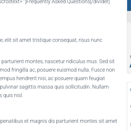
 scrolltext=””]Frequently Asked Questions[/divider]
e, elit sit amet tristique consequat, risus nunc
parturient montes, nascetur ridiculus mus. Sed sit
smod fringilla ac, posuere euismod nulla. Fusce non
empus hendrerit nisi, ac posuere quam feugiat
pulvinar sagittis massa quis sollicitudin. Nullam
 quis nisl.
 penatibus et magnis dis parturient montes sit amet