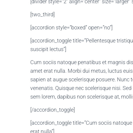
[divider style=”2″ align=”center” size=”larger”
[two_third]
[accordion style=”boxed” open=”no”]
[accordion_toggle title=”Pellentesque tristiqu
suscipit lectus”]
Cum sociis natoque penatibus et magnis dis 
amet erat nulla. Morbi dui metus, luctus eui
sapien at augue scelerisque posuere. Nunc t
venenatis. Quisque nec scelerisque nisi. Sed 
sem lorem, dapibus non scelerisque at, mollis
[/accordion_toggle]
[accordion_toggle title=”Cum sociis natoque
erat nulla”]